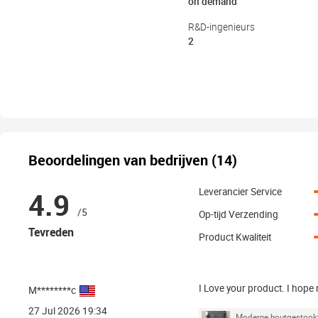
on demand
R&D-ingenieurs
2
Beoordelingen van bedrijven (14)
4.9
Leverancier Service
/5
Op-tijd Verzending
Tevreden
Product Kwaliteit
I Love your product. I hope
M********c
27 Jul 2026 19:34
Moderne houtgestookte