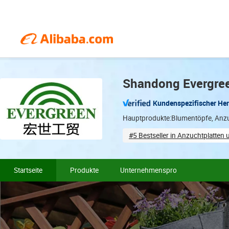
Shandong Evergreen
Kundenspezifischer Her
Hauptprodukte:Blumentöpfe, Anzu
#5 Bestseller in Anzuchtplatten 
Total staff (19)
Coope
Startseite
Produkte
Unternehmensprofil